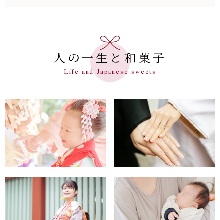
⼈の⼀⽣と和菓⼦
Life and Japanese sweets